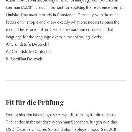
Austria. Afterwards, the higher level of language competence in
German (A2/B1) is also important for applying the residence permit.
I finished my master study in Constance, Germany, with the main
focus on this topic and know exactly what one needs to pass the
exam. Therefore, I offer German preparation courses in Thai
language for the language exam in the following levels:
A1 Grundstufe Deutsch 1
A2 Grundstufe Deutsch 2
B1 Zertifikat Deutsch
Fit für die Prüfung
Deutschlernen ist eine große Herausforderung für die meisten
Thailänder, insbesondere wenn man Sprachprüfungen wie das
ÖSD (Österreichisches Sprachdiplom) ablegen muss. Seit 2011