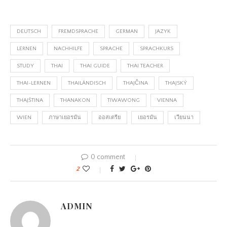
DEUTSCH
FREMDSPRACHE
GERMAN
JAZYK
LERNEN
NACHHILFE
SPRACHE
SPRACHKURS
STUDY
THAI
THAI GUIDE
THAI TEACHER
THAI-LERNEN
THAILÄNDISCH
THAJČINA
THAJSKÝ
THAJŠTINA
THANAKON
TIWAWONG
VIENNA
WIEN
ภาษาเยอรมัน
ออสเตรีย
เยอรมัน
เวียนนา
0 comment
2
ADMIN